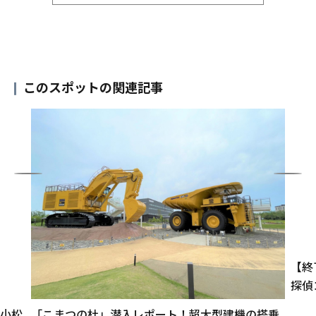
このスポットの関連記事
【終
探偵
・小松
「こまつの杜」潜入レポート！超大型建機の搭乗