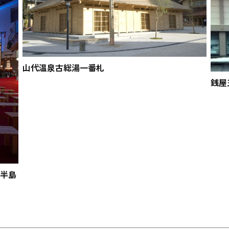
山代温泉古総湯一番札
銭屋
登半島