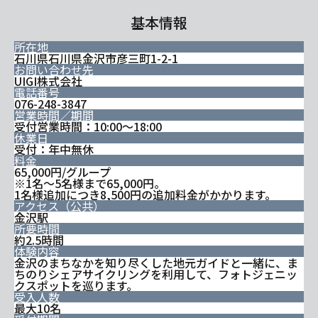
基本情報
所在地
石川県石川県金沢市彦三町1-2-1
お問い合わせ先
UIGI株式会社
電話番号
076-248-3847
営業時間／期間
受付営業時間：10:00～18:00
休業日
受付：年中無休
料金
65,000円/グループ
​※1名～5名様まで65,000円。
1名様追加につき8,500円の追加料金がかかります。
アクセス（公共）
金沢駅
所要時間
約2.5時間
体験内容
金沢のまちなかを知り尽くした地元ガイドと一緒に、ま
ちのりシェアサイクリングを利用して、フォトジェニッ
クスポットを巡ります。
受入人数
最大10名