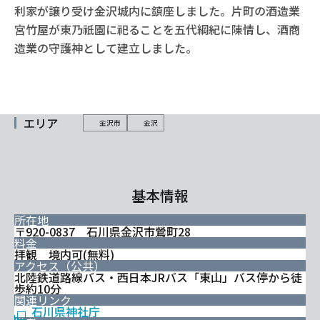
利家が譲り受け金沢城内に鎮座しました。片町の酒造業
宮竹屋が東乃祇園に祀ることを五代綱紀に陳情し、酒商
造業の守護神として建立しました。
エリア
金沢市
金沢
基本情報
所在地
〒920-0837 石川県金沢市鶯町28
料金
拝観 境内可(無料)
アクセス（公共）
北陸鉄道路線バス・西日本JRバス「東山」バス停から徒
歩約10分
関連リンク
石川県神社庁