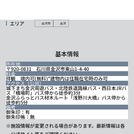
エリア
金沢市
金沢
基本情報
所在地
〒920-0831 石川県金沢市東山1-4-40
料金
拝観 境内可(無料)*建物内は住職在宅時のみ可
アクセス（公共）
城下まち金沢周遊バス・北陸鉄道路線バス・西日本JRバ
ス「橋場町」バス停から徒歩約3分
金沢ふらっとバス材木ルート「浅野川大橋」バス停から
徒歩約5分
備考
御朱印：有
御朱印帳：無
※施設情報が変更される場合があります。最新情報は各