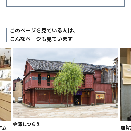
このページを見ている人は、
こんなページも見ています
金澤しつらえ
アム
加賀