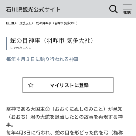
石川県観光公式サイト
MENU
HOME
スポット
蛇の目神事（羽咋市 気多大社）
蛇の目神事（羽咋市 気多大社）
毎年４月３日に執り行われる神事
マイリストに登録
祭神である大国主命（おおくにぬしのみこと）が邑知
（おおち）潟の大蛇を退治したとの故事を再現する神
事。
毎年4月3日に行われ、蛇の目を形どった的を弓（権称