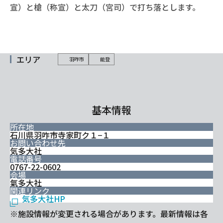
宣）と槍（称宣）と太刀（宮司）で打ち落とします。
エリア
羽咋市
能登
基本情報
所在地
石川県羽咋市寺家町ク１−１
お問い合わせ先
気多大社
電話番号
0767-22-0602
会場
氣多大社
関連リンク
気多大社HP
※施設情報が変更される場合があります。最新情報は各