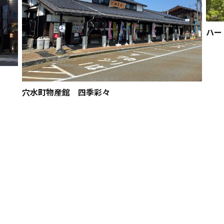
ハー
穴水町物産館 四季彩々