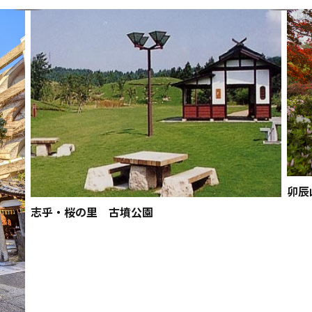
卯辰
志乎・桜の里 古墳公園