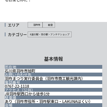
エリア
羽咋市
能登
カテゴリー
#道の駅・空の駅・アンテナショップ
基本情報
所在地
石川県羽咋市旭町
お問い合わせ先
羽咋まつり実行委員会（羽咋市商工観光課内）
電話番号
0767-22-1118
アクセス（公共）
JR羽咋駅西口から徒歩1分
駐車場
あり（羽咋市役所・羽咋駅東口・LAKUNAはくい）
会場