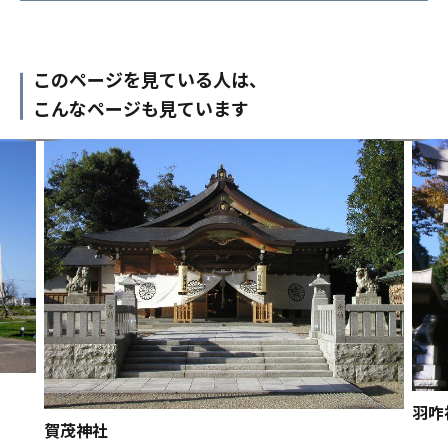
このページを見ている人は、
こんなページも見ています
羽咋
賀茂神社