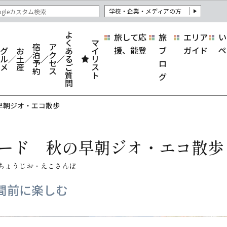
学校・企業・メディアの方
よ
旅して応
旅
エリア
い
く
マ
宿
ア
援、能登
ブ
ガイド
ペ
グ
お
あ
イ
泊
ク
ル
土
る
リ
予
セ
ロ
メ
産
ご
ス
約
ス
質
ト
グ
問
早朝ジオ・エコ散歩
ード 秋の早朝ジオ・エコ散歩
間前に楽しむ