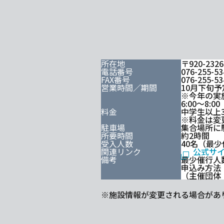
所在地
〒920-23
電話番号
076-255-53
FAX番号
076-255-53
営業時間／期間
10月下旬予
※今年の実
6:00～8
料金
中学生以上3
※料金は変
駐車場
集合場所に
所要時間
約2時間
受入人数
40名（最少
関連リンク
公式サ
備考
最少催行人
申込み方法
（主催団体
※施設情報が変更される場合があ