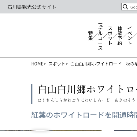
モ
デ
ス
体
イ
特
ル
ポ
験
ベ
集
コ
ッ
予
ン
ー
ト
約
ト
ス
HOME
スポット
白山白川郷ホワイトロード 秋の
白山白川郷ホワイトロ
紅葉のホワイトロードを開通時