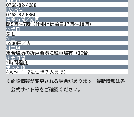
電話番号
0768-82-4688
FAX番号
0768-82-6360
営業時間／期間
朝5時～7時（仕掛けは前日17時～18時）
休業日
なし
料金
5500円／人
駐車場
集合場所の折戸漁港に駐車場有（10台）
所要時間
2時間程度
受入人数
4人～（一?につき７人まで）
※施設情報が変更される場合があります。最新情報は各
公式サイト等をご確認ください。