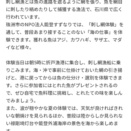
刺し網漁とは魚の進路を遮るように網を張り、魚を網目
に刺したり絡めたりして捕獲する漁法で、石川県で広く
行われています。
珠洲市のNPO法人能登すずなりでは、「刺し網体験」を
通して、普段あまり接することのない「海の仕事」を体
験できます。獲れる魚はアジ、カワハギ、サザエ、マダ
イなど様々。
体験当日は朝5時に折戸漁港に集合し、刺し網漁船に乗
りこみます。海・沖で事前に仕掛けておいた網の引き揚
げと、港に戻ってからは魚の仕分け・選別を体験できま
す。さらに参加者にはとれた魚がプレゼントされるの
で、ぜひ自宅で魚料理に挑戦し、とれたての味を楽しん
でみましょう。
また、波が穏やかな夏の体験では、天気が良ければきれ
いな朝焼けを見られるほか、普段は陸からしか見られな
い禄剛埼灯台や能登外浦海岸の景色を海から楽しめま
す。