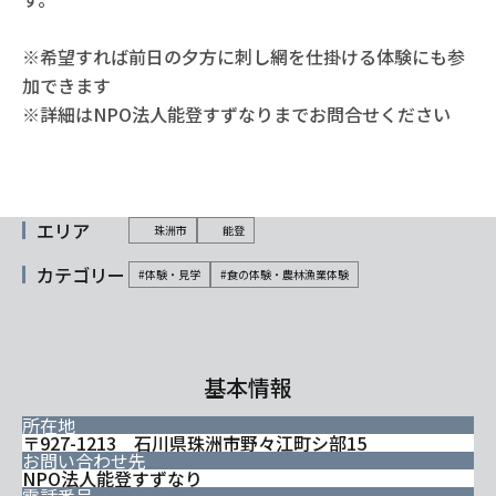
※希望すれば前日の夕方に刺し網を仕掛ける体験にも参
加できます
※詳細はNPO法人能登すずなりまでお問合せください
エリア
珠洲市
能登
カテゴリー
#体験・見学
#食の体験・農林漁業体験
基本情報
所在地
〒927-1213 石川県珠洲市野々江町シ部15
お問い合わせ先
NPO法人能登すずなり