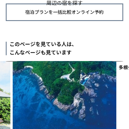
周辺の宿を探す
宿泊プランを一括比較オンライン予約
このページを見ている人は、
こんなページも見ています
多根