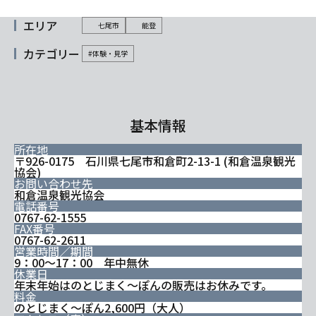
エリア
七尾市
能登
カテゴリー
#体験・見学
基本情報
所在地
〒926-0175 石川県七尾市和倉町2-13-1 (和倉温泉観光
協会)
お問い合わせ先
和倉温泉観光協会
電話番号
0767-62-1555
FAX番号
0767-62-2611
営業時間／期間
9：00～17：00 年中無休
休業日
年末年始はのとじまく～ぽんの販売はお休みです。
料金
のとじまく～ぽん2,600円（大人）