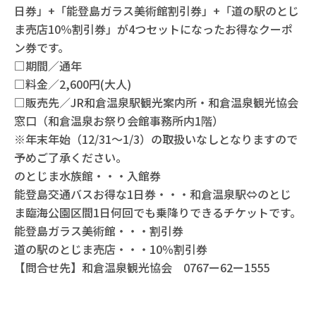
日券」+「能登島ガラス美術館割引券」+「道の駅のとじ
ま売店10％割引券」が4つセットになったお得なクーポ
ン券です。
□期間／通年
□料金／2,600円(大人)
□販売先／JR和倉温泉駅観光案内所・和倉温泉観光協会
窓口（和倉温泉お祭り会館事務所内1階）
※年末年始（12/31～1/3）の取扱いなしとなりますので
予めご了承ください。
のとじま水族館・・・入館券
能登島交通バスお得な1日券・・・和倉温泉駅⇔のとじ
ま臨海公園区間1日何回でも乗降りできるチケットです。
能登島ガラス美術館・・・割引券
道の駅のとじま売店・・・10％割引券
【問合せ先】和倉温泉観光協会 0767ー62ー1555