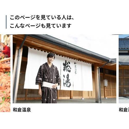
このページを見ている人は、
こんなページも見ています
和倉温泉
和倉