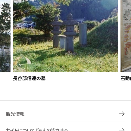
長谷部信連の墓
石動
観光情報
サイトについて/法人の皆さまへ