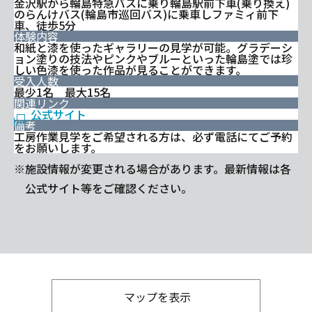
金沢駅から輪島特急バスに乗り輪島駅前下車(乗り換え)
のらんけバス(輪島市巡回バス)に乗車しファミィ前下
車、徒歩5分
体験内容
和紙と漆を使ったギャラリーの見学が可能。グラデーシ
ョン塗りの技法やピンクやブルーといった輪島塗では珍
しい色漆を使った作品が見ることができます。
受入人数
最少1名 最大15名
関連リンク
公式サイト
備考
工房作業見学をご希望される方は、必ず電話にてご予約
をお願いします。
※施設情報が変更される場合があります。最新情報は各
公式サイト等をご確認ください。
マップを表示