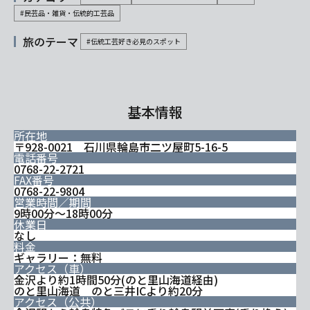
#民芸品・雑貨・伝統的工芸品
旅のテーマ
#伝統工芸好き必見のスポット
基本情報
所在地
〒928-0021 石川県輪島市二ツ屋町5-16-5
電話番号
0768-22-2721
FAX番号
0768-22-9804
営業時間／期間
9時00分～18時00分
休業日
なし
料金
ギャラリー：無料
アクセス（車）
金沢より約1時間50分(のと里山海道経由)
のと里山海道 のと三井ICより約20分
アクセス（公共）