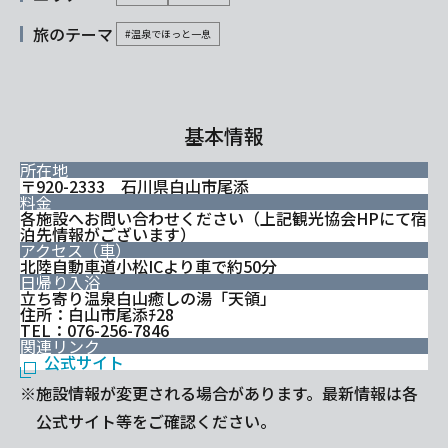
旅のテーマ
#温泉でほっと一息
基本情報
所在地
〒920-2333 石川県白山市尾添
料金
各施設へお問い合わせください（上記観光協会HPにて宿
泊先情報がございます）
アクセス（車）
北陸自動車道小松ICより車で約50分
日帰り入浴
立ち寄り温泉白山癒しの湯「天領」
住所：白山市尾添ﾁ28
TEL：076-256-7846
関連リンク
公式サイト
※施設情報が変更される場合があります。最新情報は各
公式サイト等をご確認ください。