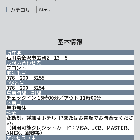
カテゴリー
#ホテル
基本情報
所在地
石川県金沢市広岡2‐13‐5
お問い合わせ先
フロント
電話番号
076‐290‐5255
FAX番号
076‐290‐5254
営業時間／期間
チェックイン 15時00分／アウト 11時00分
休業日
年中無休
料金
変動制。詳細はホテルHPまたはお電話でお問合せくださ
い。
（利用可能クレジットカード：VISA、JCB、MASTER、
AMEX、銀聯等）
アクセス（車）