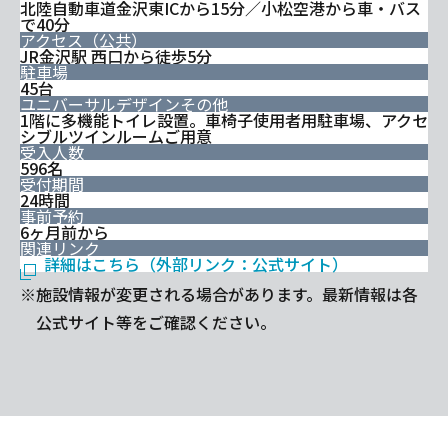
北陸自動車道金沢東ICから15分／小松空港から車・バス
で40分
アクセス（公共）
JR金沢駅 西口から徒歩5分
駐車場
45台
ユニバーサルデザインその他
1階に多機能トイレ設置。車椅子使用者用駐車場、アクセ
シブルツインルームご用意
受入人数
596名
受付期間
24時間
事前予約
6ヶ月前から
関連リンク
詳細はこちら（外部リンク：公式サイト）
※施設情報が変更される場合があります。最新情報は各
公式サイト等をご確認ください。