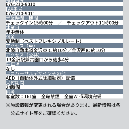
076-210-9010
FAX番号
076-210-9011
営業時間／期間
チェックイン15時00分 ／ チェックアウト11時00分
休業日
年中無休
料金
変動制（ベストフレキシブルレート）
アクセス（車）
北陸自動車道金沢東IC 約10分／金沢西IC 約10分
アクセス（公共）
JR金沢駅兼六園口から徒歩4分
駐車場
なし
ユニバーサルデザインその他
AED（自動体外式除細動器）配備
受付期間
24時間
備考
客室数：161室 全館禁煙 全室Wi-fi環境完備
※施設情報が変更される場合があります。最新情報は各
公式サイト等をご確認ください。