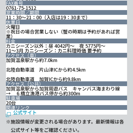
FAX番号
0761-75-1512
営業時間／期間
11：30～21：00（入店は19：30まで）
休業日
火曜日
※祝日の場合営業しない（蟹の時期は予約があれば営
業）
料金
カニシーズン以外：昼 4042円～ 夜 5775円～
11～3月 カニシーズン：カニ料理時価 要予約
アクセス（車）
加賀温泉駅から約7.0km
北陸自動車道 片山津ICから約4.5km
北陸自動車道 加賀ICから約9.8km
アクセス（公共）
加賀温泉駅から加賀周遊バス キャンバス海まわり線
→ 6 橋立漁港バス停から約300m
駐車場
20台
関連リンク
公式サイト
※施設情報が変更される場合があります。最新情報は各
公式サイト等をご確認ください。