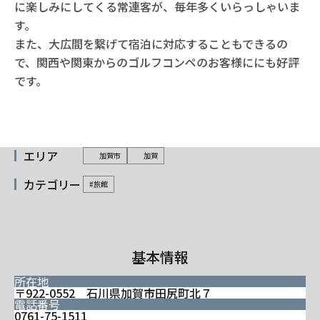
に楽しみにしてくる常連客が、毎年多くいらっしゃいま
す。
また、大広間を繋げて宿泊に対応することもできるの
で、関西や関東からのゴルフコンペのお客様ににも好評
です。
エリア
加賀市
加賀
カテゴリー
#旅館
基本情報
所在地
〒922-0552 石川県加賀市田尻町北７
電話番号
0761-75-1511