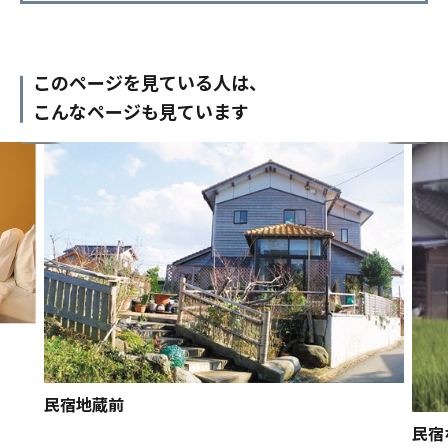
このページを見ている人は、
こんなページも見ています
民宿地蔵前
民宿