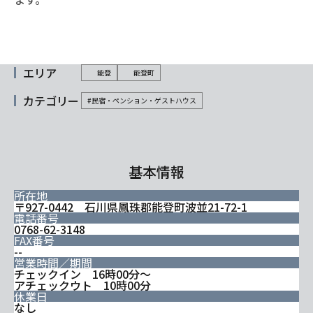
エリア
能登
能登町
カテゴリー
#民宿・ペンション・ゲストハウス
基本情報
所在地
〒927-0442 石川県鳳珠郡能登町波並21-72-1
電話番号
0768-62-3148
FAX番号
--
営業時間／期間
チェックイン 16時00分～
アチェックウト 10時00分
休業日
なし