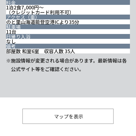
料金
1泊2食7,000円～
（クレジットカード利用不可）
アクセス（車）
のと里山海道能登空港ICより35分
駐車場
11台
日帰り入浴
なし
備考
部屋数 和室6室 収容人数 35人
※施設情報が変更される場合があります。最新情報は各
公式サイト等をご確認ください。
マップを表示