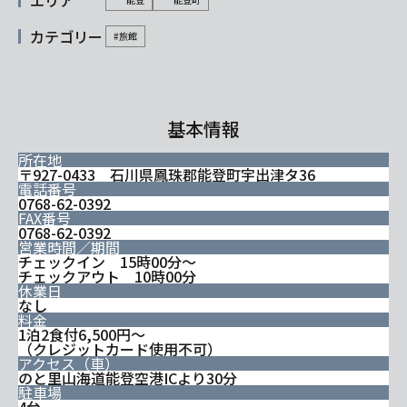
エリア
カテゴリー
#旅館
基本情報
所在地
〒927-0433 石川県鳳珠郡能登町宇出津タ36
電話番号
0768-62-0392
FAX番号
0768-62-0392
営業時間／期間
チェックイン 15時00分～
チェックアウト 10時00分
休業日
なし
料金
1泊2食付6,500円～
（クレジットカード使用不可）
アクセス（車）
のと里山海道能登空港ICより30分
駐車場