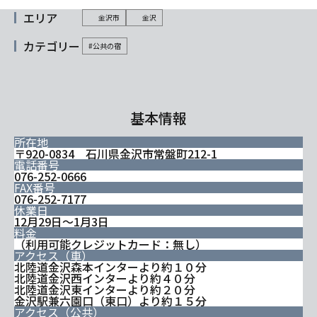
エリア
金沢市
金沢
カテゴリー
#公共の宿
基本情報
所在地
〒920-0834 石川県金沢市常盤町212-1
電話番号
076-252-0666
FAX番号
076-252-7177
休業日
12月29日～1月3日
料金
（利用可能クレジットカード：無し）
アクセス（車）
北陸道金沢森本インターより約１０分
北陸道金沢西インターより約４０分
北陸道金沢東インターより約２０分
金沢駅兼六園口（東口）より約１５分
アクセス（公共）