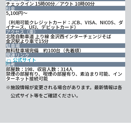
チェックイン 15時00分／アウト 10時00分
料金
5,100円～
（利用可能クレジットカード：JCB、VISA、NICOS、ダ
イナース、UFJ、デビットカード）
アクセス（車）
北陸自動車道 上り線 金沢西インターチェンジそば
金沢駅より車で15分
駐車場
無料駐車場完備 約100台（先着順）
関連リンク
公式サイト
備考
部屋数：198、収容人数：314人
禁煙の部屋有り、喫煙の部屋有り、素泊まり可能、イン
ターネット接続可能
※施設情報が変更される場合があります。最新情報は各
公式サイト等をご確認ください。