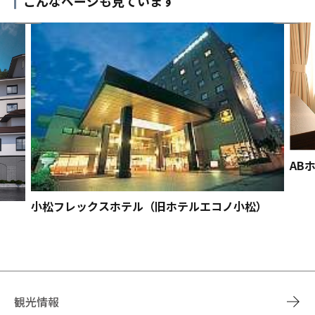
こんなページも見ています
AB
小松フレックスホテル（旧ホテルエコノ小松）
観光情報