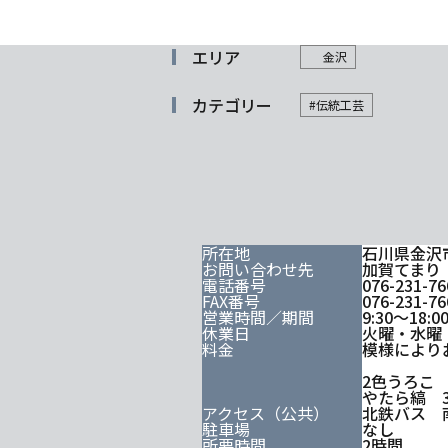
エリア
金沢
カテゴリー
#伝統工芸
所在地
石川県金沢
お問い合わせ先
加賀てまり
電話番号
076-231-76
FAX番号
076-231-76
営業時間／期間
9:30～18:0
休業日
火曜・水曜
料金
模様により
2色うろこ 
やたら縞 3
アクセス（公共）
北鉄バス 
駐車場
なし
所要時間
2時間