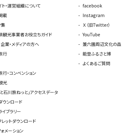
イト・運営組織について
facebook
掲載
Instagram
ク集
Ｘ（旧Twitter）
県観光事業者お役立ちガイド
YouTube
・企業・メディアの方へ
兼六園周辺文化の森
旅行
能登ふるさと博
よくあるご質問
旅行・コンベンション
観光
っと石川旅ねっと」アクセスデータ
ダウンロード
ライブラリー
フレットダウンロード
フォメーション