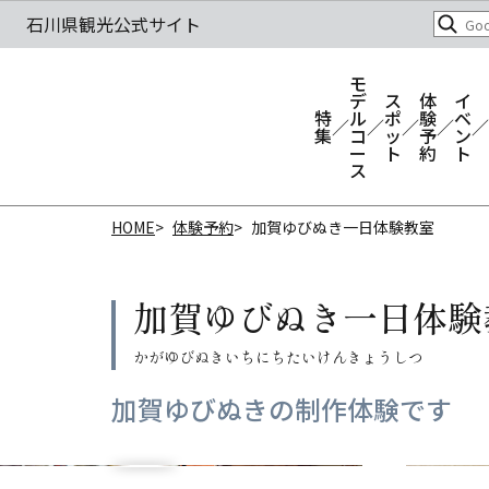
モ
デ
ス
体
イ
特
ル
ポ
験
ベ
集
コ
ッ
予
ン
ー
ト
約
ト
ス
HOME
体験予約
加賀ゆびぬき一日体験教室
加賀ゆびぬき一日体験
加賀ゆびぬきの制作体験です