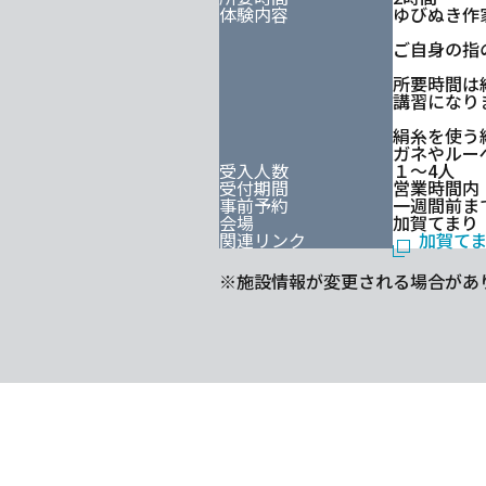
体験内容
ゆびぬき作
ご自身の指
所要時間は
講習になり
絹糸を使う
ガネやルー
受入人数
１～4人
受付期間
営業時間内
事前予約
一週間前ま
会場
加賀てまり
関連リンク
加賀て
※施設情報が変更される場合があ