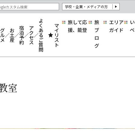
学校・企業・メディアの方
よ
旅して応
旅
エリア
い
く
マ
宿
ア
援、能登
ブ
ガイド
ペ
グ
お
あ
イ
泊
ク
ル
土
る
リ
予
セ
ロ
メ
産
ご
ス
約
ス
質
ト
グ
問
教室