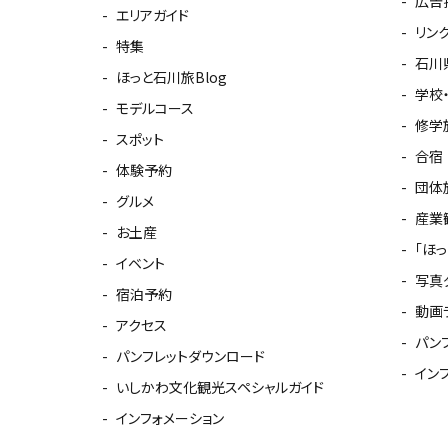
広告
エリアガイド
リン
特集
石川
ほっと石川旅Blog
学校
モデルコース
修学
スポット
合宿
体験予約
団体
グルメ
産業
お土産
「ほ
イベント
写真
宿泊予約
動画
アクセス
パン
パンフレットダウンロード
イン
いしかわ文化観光スペシャルガイド
インフォメーション