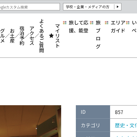
学校・企業・メディアの方
よ
旅して応
旅
エリア
い
く
マ
宿
ア
援、能登
ブ
ガイド
ペ
グ
お
あ
イ
泊
ク
ル
土
る
リ
予
セ
ロ
メ
産
ご
ス
約
ス
質
ト
グ
問
ID
857
カテゴリ
歴史・文