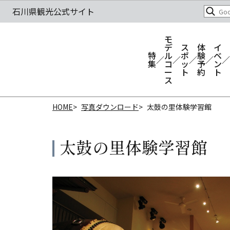
モ
デ
ス
体
イ
特
ル
ポ
験
ベ
集
コ
ッ
予
ン
ー
ト
約
ト
ス
HOME
写真ダウンロード
太鼓の里体験学習館
太鼓の里体験学習館