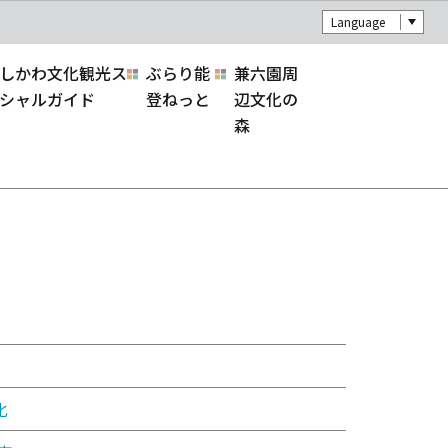
Language
しかわ文化観光ス
ぶらり能
兼六園周
シャルガイド
登ねっと
辺文化の
森
化