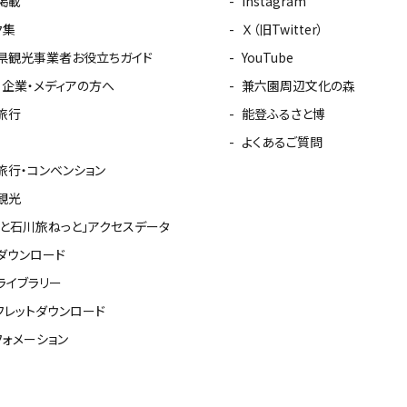
掲載
Instagram
ク集
Ｘ（旧Twitter）
県観光事業者お役立ちガイド
YouTube
・企業・メディアの方へ
兼六園周辺文化の森
旅行
能登ふるさと博
よくあるご質問
旅行・コンベンション
観光
っと石川旅ねっと」アクセスデータ
ダウンロード
ライブラリー
フレットダウンロード
フォメーション