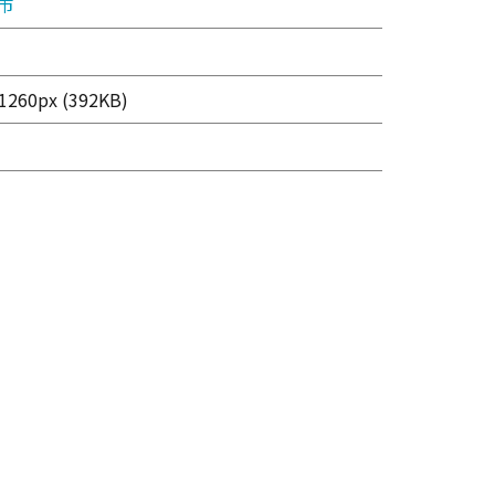
市
260px (392KB)