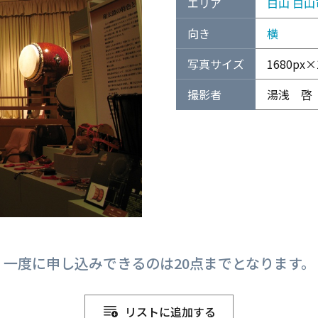
エリア
白山
白山
向き
横
写真サイズ
1680px×1
撮影者
湯浅 啓
一度に申し込みできるのは20点までとなります。
リストに追加する