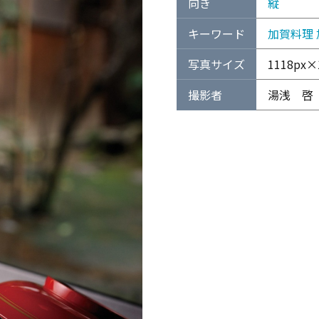
向き
縦
キーワード
加賀料理
写真サイズ
1118px×1
撮影者
湯浅 啓