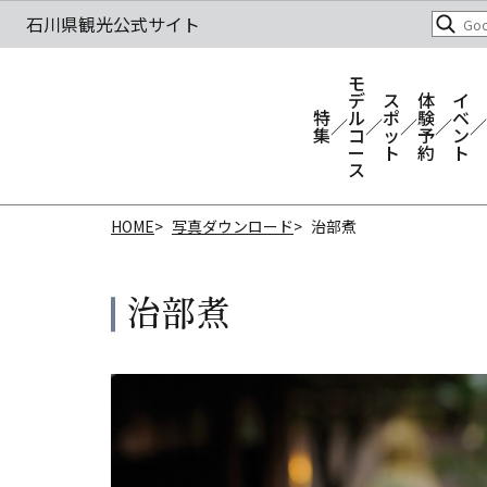
モ
デ
ス
体
イ
特
ル
ポ
験
ベ
集
コ
ッ
予
ン
ー
ト
約
ト
ス
HOME
写真ダウンロード
治部煮
治部煮