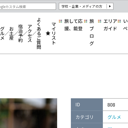
学校・企業・メディアの方
よ
旅して応
旅
エリア
い
く
マ
宿
ア
援、能登
ブ
ガイド
ペ
グ
お
あ
イ
泊
ク
ル
土
る
リ
予
セ
ロ
メ
産
ご
ス
約
ス
質
ト
グ
問
ID
808
カテゴリ
グルメ