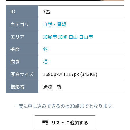
ID
722
カテゴリ
自然・景観
エリア
加賀市
加賀
白山
白山市
季節
冬
向き
横
写真サイズ
1680px×1117px (343KB)
撮影者
湯浅 啓
一度に申し込みできるのは20点までとなります。
リストに追加する