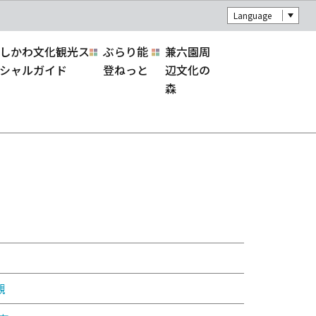
Language
しかわ文化観光ス
ぶらり能
兼六園周
シャルガイド
登ねっと
辺文化の
森
観