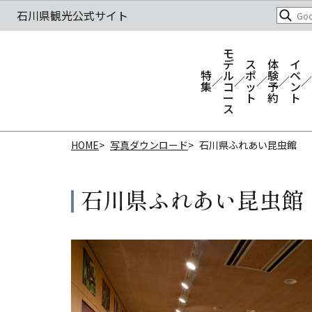
モ
デ
ス
体
イ
特
ル
ポ
験
ベ
集
コ
ッ
予
ン
ー
ト
約
ト
ス
HOME
写真ダウンロード
石川県ふれあい昆虫館
石川県ふれあい昆虫館