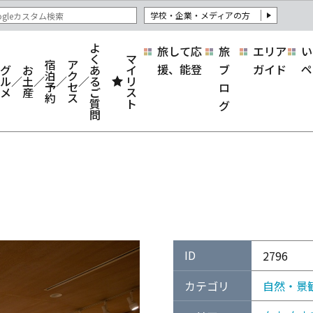
学校・企業・メディアの方
よ
旅して応
旅
エリア
い
く
マ
宿
ア
援、能登
ブ
ガイド
ペ
グ
お
あ
イ
泊
ク
ル
土
る
リ
予
セ
ロ
メ
産
ご
ス
約
ス
質
ト
グ
問
ID
2796
カテゴリ
自然・景