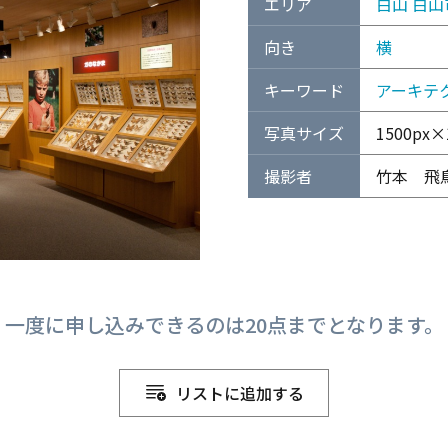
エリア
白山
白山
向き
横
キーワード
アーキテ
写真サイズ
1500px×1
撮影者
竹本 飛
一度に申し込みできるのは20点までとなります。
リストに追加する