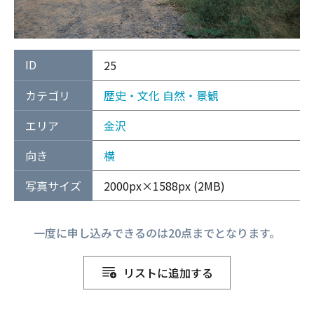
ID
25
カテゴリ
歴史・文化
自然・景観
エリア
金沢
向き
横
写真サイズ
2000px×1588px (2MB)
一度に申し込みできるのは20点までとなります。
リストに追加する