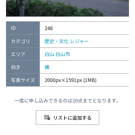
ID
248
カテゴリ
歴史・文化
レジャー
エリア
白山
白山市
向き
横
写真サイズ
2000px×1591px (1MB)
一度に申し込みできるのは20点までとなります。
リストに追加する