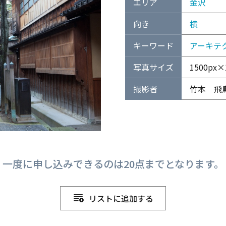
エリア
金沢
向き
横
キーワード
アーキテ
写真サイズ
1500px×1
撮影者
竹本 飛
一度に申し込みできるのは20点までとなります。
リストに追加する