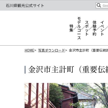
モ
デ
ス
体
イ
特
ル
ポ
験
ベ
集
コ
ッ
予
ン
ー
ト
約
ト
ス
HOME
写真ダウンロード
金沢市主計町（重要伝統
金沢市主計町（重要伝