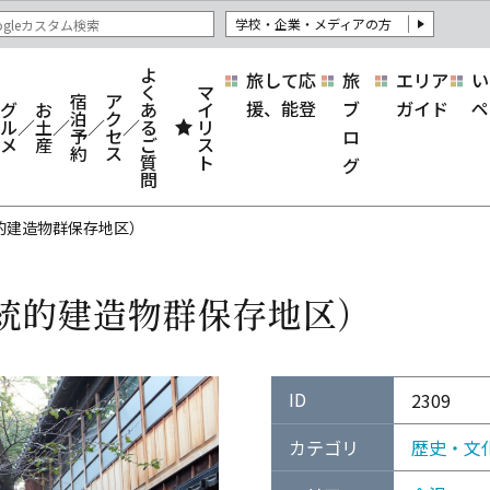
学校・企業・メディアの方
よ
旅して応
旅
エリア
い
く
マ
宿
ア
援、能登
ブ
ガイド
ペ
グ
お
あ
イ
泊
ク
ル
土
る
リ
予
セ
ロ
メ
産
ご
ス
約
ス
質
ト
グ
問
的建造物群保存地区）
統的建造物群保存地区）
ID
2309
カテゴリ
歴史・文