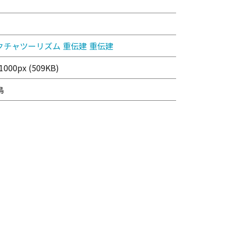
クチャツーリズム
重伝建
重伝建
000px (509KB)
鳥