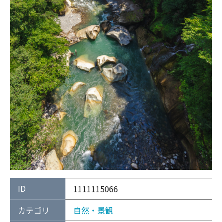
ID
1111115066
カテゴリ
自然・景観