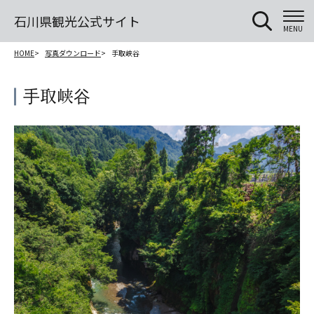
石川県観光公式サイト
MENU
HOME
写真ダウンロード
⼿取峡⾕
⼿取峡⾕