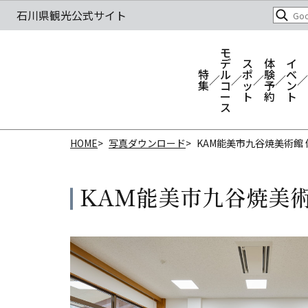
モ
デ
ス
体
イ
特
ル
ポ
験
ベ
集
コ
ッ
予
ン
ー
ト
約
ト
ス
HOME
写真ダウンロード
KAM能美市九谷焼美術館
KAM能美市九谷焼美術