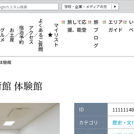
学校・企業・メディアの方
よ
旅して応
旅
エリア
い
く
マ
宿
ア
援、能登
ブ
ガイド
ペ
グ
お
あ
イ
泊
ク
ル
土
る
リ
予
セ
ロ
メ
産
ご
ス
約
ス
質
ト
グ
問
 体験館
館 体験館
ID
11111148
カテゴリ
歴史・文