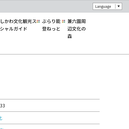
Language
しかわ文化観光ス
ぶらり能
兼六園周
シャルガイド
登ねっと
辺文化の
森
33
化