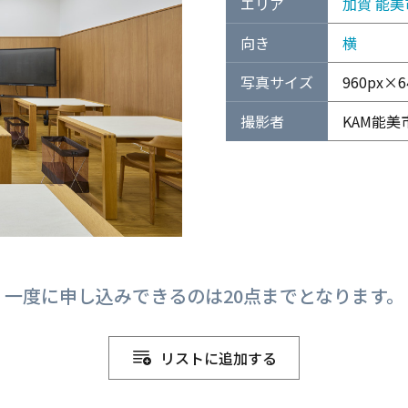
エリア
加賀
能美
向き
横
写真サイズ
960px×64
撮影者
KAM能
一度に申し込みできるのは20点までとなります。
リストに追加する