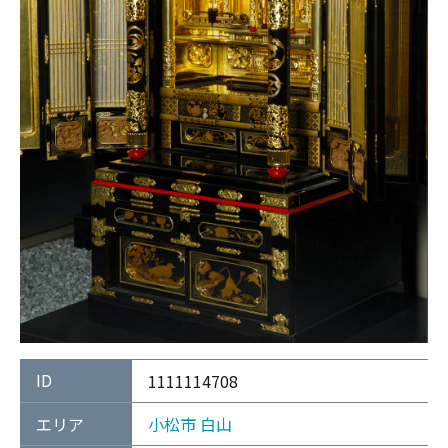
ID
1111114708
エリア
小松市
白山