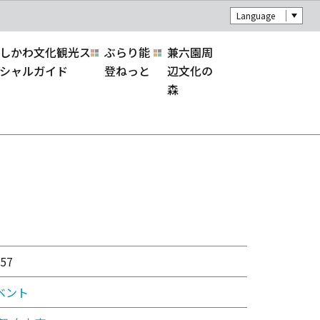
Language
しかわ文化観光ス
ぶらり能
兼六園周
シャルガイド
登ねっと
辺文化の
森
57
ベント