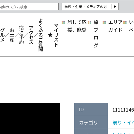
学校・企業・メディアの方
よ
旅して応
旅
エリア
い
く
マ
宿
ア
援、能登
ブ
ガイド
ペ
グ
お
あ
イ
泊
ク
ル
土
る
リ
予
セ
ロ
メ
産
ご
ス
約
ス
質
ト
グ
問
ID
11111146
カテゴリ
祭り・イ