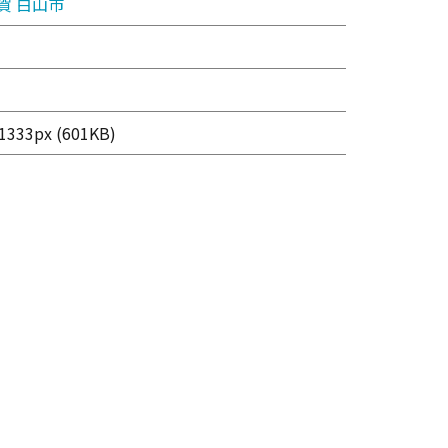
賀
白山市
333px (601KB)