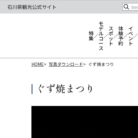
モ
デ
ス
体
イ
特
ル
ポ
験
ベ
集
コ
ッ
予
ン
ー
ト
約
ト
ス
HOME
写真ダウンロード
ぐず焼まつり
ぐず焼まつり