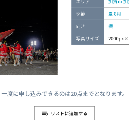
エリア
加賀市
加
季節
夏
8月
向き
横
写真サイズ
2000px×1
一度に申し込みできるのは20点までとなります。
リストに追加する