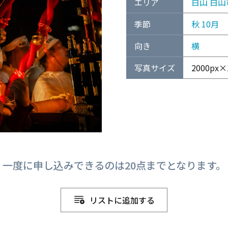
エリア
白山
白山
季節
秋
10月
向き
横
写真サイズ
2000px×1
一度に申し込みできるのは20点までとなります。
リストに追加する