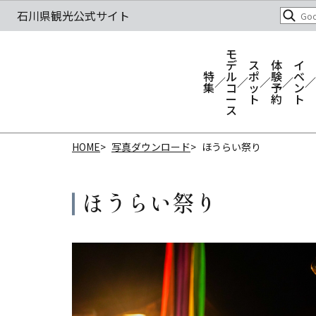
モ
デ
ス
体
イ
特
ル
ポ
験
ベ
集
コ
ッ
予
ン
ー
ト
約
ト
ス
HOME
写真ダウンロード
ほうらい祭り
ほうらい祭り