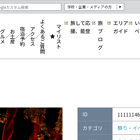
学校・企業・メディアの方
よ
旅して応
旅
エリア
い
く
マ
宿
ア
援、能登
ブ
ガイド
ペ
グ
お
あ
イ
泊
ク
ル
土
る
リ
予
セ
ロ
メ
産
ご
ス
約
ス
質
ト
グ
問
ID
11111146
カテゴリ
祭り・イ