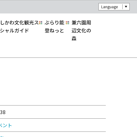
Language
しかわ文化観光ス
ぶらり能
兼六園周
シャルガイド
登ねっと
辺文化の
森
38
ベント