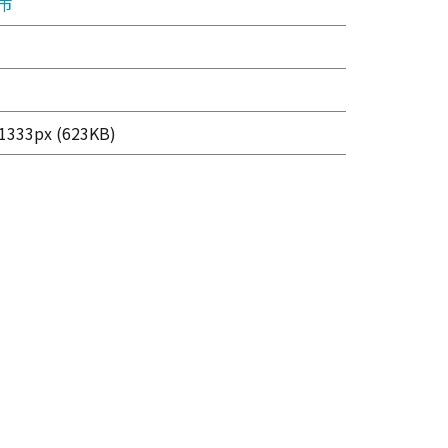
市
333px (623KB)