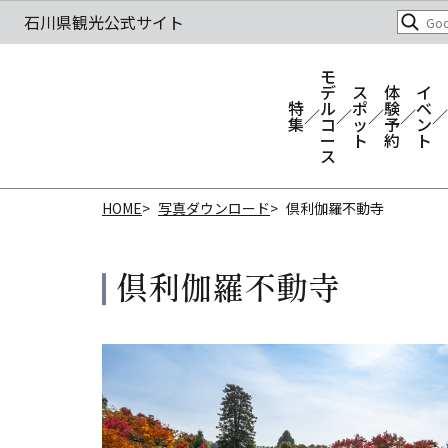
モ
デ
ス
体
イ
特
ル
ポ
験
ベ
集
コ
ッ
予
ン
ー
ト
約
ト
ス
HOME
写真ダウンロード
倶利伽羅不動寺
倶利伽羅不動寺