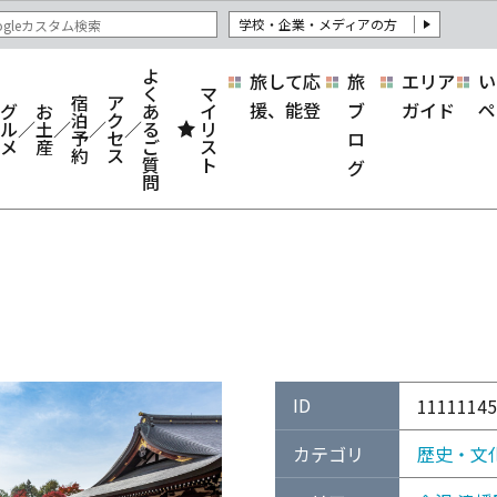
学校・企業・メディアの方
よ
旅して応
旅
エリア
い
く
マ
宿
ア
援、能登
ブ
ガイド
ペ
グ
お
あ
イ
泊
ク
ル
土
る
リ
予
セ
ロ
メ
産
ご
ス
約
ス
質
ト
グ
問
ID
11111145
カテゴリ
歴史・文