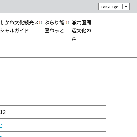
Language
しかわ文化観光ス
ぶらり能
兼六園周
シャルガイド
登ねっと
辺文化の
森
12
化