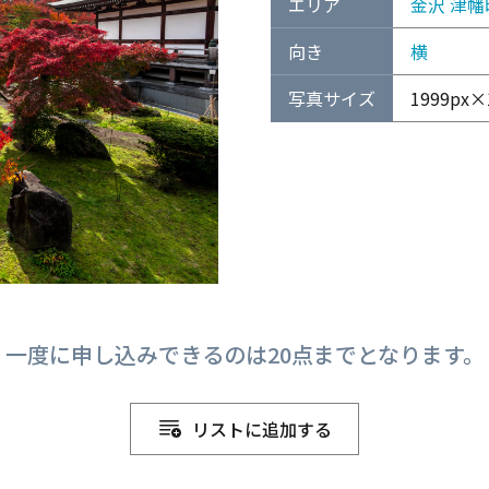
エリア
金沢
津幡
向き
横
写真サイズ
1999px×
一度に申し込みできるのは20点までとなります。
リストに追加する