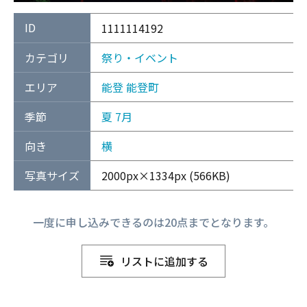
ID
1111114192
カテゴリ
祭り・イベント
エリア
能登
能登町
季節
夏
7月
向き
横
写真サイズ
2000px×1334px (566KB)
一度に申し込みできるのは20点までとなります。
リストに追加する