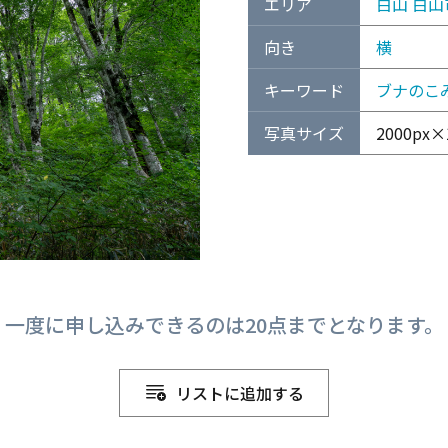
エリア
白山
白山
向き
横
キーワード
ブナのこ
写真サイズ
2000px×
一度に申し込みできるのは20点までとなります。
リストに追加する