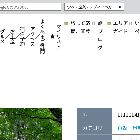
学校・企業・メディアの方
よ
旅して応
旅
エリア
い
く
マ
宿
ア
援、能登
ブ
ガイド
ペ
グ
お
あ
イ
泊
ク
ル
土
る
リ
予
セ
ロ
メ
産
ご
ス
約
ス
質
ト
グ
問
ID
11111141
カテゴリ
自然・景