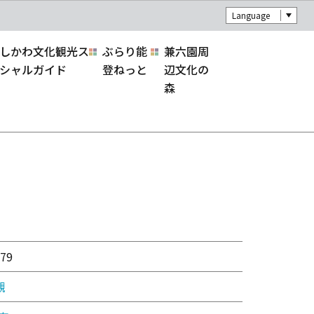
Language
しかわ文化観光ス
ぶらり能
兼六園周
シャルガイド
登ねっと
辺文化の
森
79
観