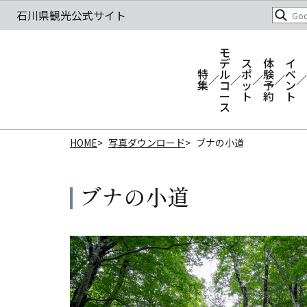
モ
デ
ス
体
イ
特
ル
ポ
験
ベ
集
コ
ッ
予
ン
ー
ト
約
ト
ス
HOME
写真ダウンロード
ブナの小道
ブナの小道