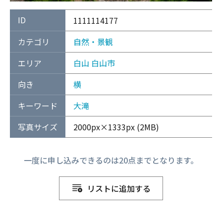
ID
1111114177
カテゴリ
自然・景観
エリア
白山
白山市
向き
横
キーワード
大滝
写真サイズ
2000px×1333px (2MB)
一度に申し込みできるのは20点までとなります。
リストに追加する