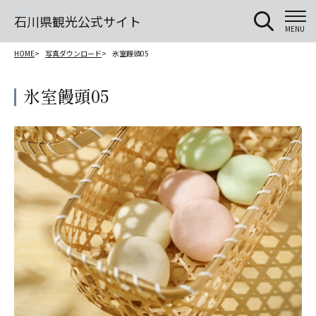
石川県観光公式サイト
MENU
HOME
写真ダウンロード
氷室饅頭05
氷室饅頭05