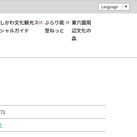
Language
しかわ文化観光ス
ぶらり能
兼六園周
シャルガイド
登ねっと
辺文化の
森
71
化