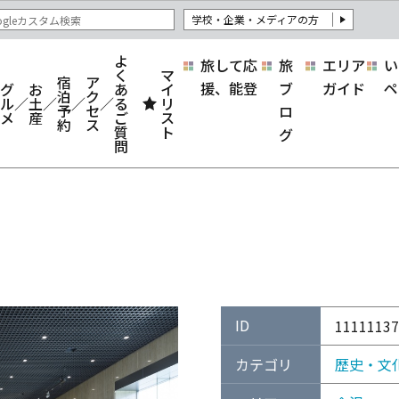
学校・企業・メディアの方
よ
旅して応
旅
エリア
い
く
マ
宿
ア
援、能登
ブ
ガイド
ペ
グ
お
あ
イ
泊
ク
ル
土
る
リ
予
セ
ロ
メ
産
ご
ス
約
ス
質
ト
グ
問
ID
11111137
カテゴリ
歴史・文