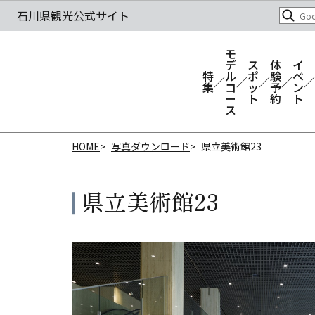
モ
デ
ス
体
イ
特
ル
ポ
験
ベ
集
コ
ッ
予
ン
ー
ト
約
ト
ス
HOME
写真ダウンロード
県立美術館23
県立美術館23