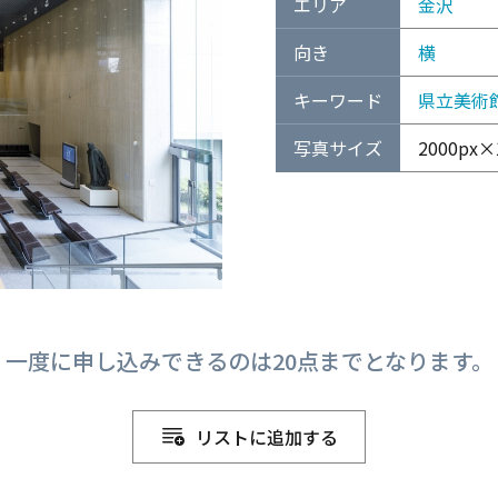
エリア
金沢
向き
横
キーワード
県立美術
写真サイズ
2000px×1
一度に申し込みできるのは20点までとなります。
リストに追加する