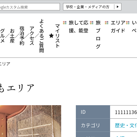
学校・企業・メディアの方
よ
旅して応
旅
エリア
い
く
マ
宿
ア
援、能登
ブ
ガイド
ペ
グ
お
あ
イ
泊
ク
ル
土
る
リ
予
セ
ロ
メ
産
ご
ス
約
ス
質
ト
グ
問
エリア
もエリア
ID
11111136
カテゴリ
歴史・文