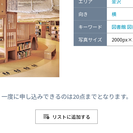
エリア
金沢
向き
横
キーワード
図書館
図
写真サイズ
2000px×1
一度に申し込みできるのは20点までとなります。
リストに追加する