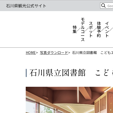
モ
デ
ス
体
イ
特
ル
ポ
験
ベ
集
コ
ッ
予
ン
ー
ト
約
ト
ス
HOME
写真ダウンロード
石川県立図書館 こども
石川県立図書館 こど