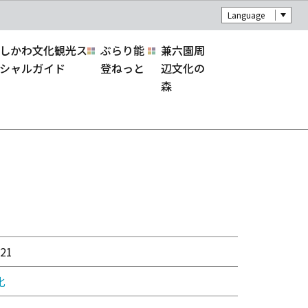
Language
しかわ文化観光ス
ぶらり能
兼六園周
シャルガイド
登ねっと
辺文化の
森
21
化