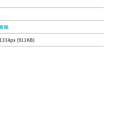
書館
334px (911KB)