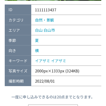
ID
1111113437
カテゴリ
自然・景観
エリア
白山
白山市
季節
夏
向き
横
キーワード
イアザミ
イアザミ
写真サイズ
2000px×1333px (324KB)
撮影時期
2022/08/01
一度に申し込みできるのは20点までとなります。