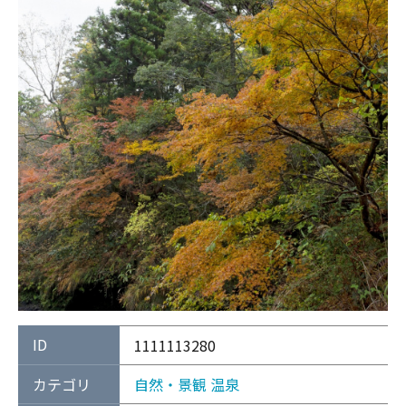
ID
1111113280
カテゴリ
自然・景観
温泉