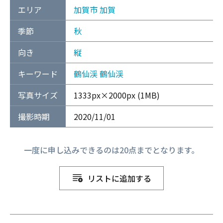
エリア
加賀市
加賀
季節
秋
向き
縦
キーワード
鶴仙渓
鶴仙渓
写真サイズ
1333px×2000px (1MB)
撮影時期
2020/11/01
一度に申し込みできるのは20点までとなります。
リストに追加する