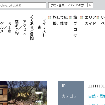
学校・企業・メディアの方
よ
旅して応
旅
エリア
い
く
マ
宿
ア
援、能登
ブ
ガイド
ペ
グ
お
あ
イ
泊
ク
ル
土
る
リ
予
セ
ロ
メ
産
ご
ス
約
ス
質
ト
グ
問
ID
11111131
カテゴリ
自然・景