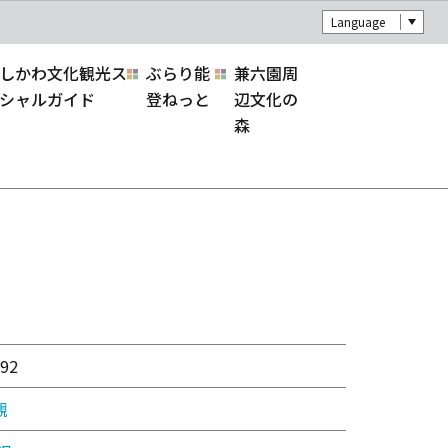
Language
しかわ文化観光ス
ぶらり能
兼六園周
シャルガイド
登ねっと
辺文化の
森
92
観