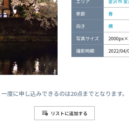
エリア
金沢市
金
季節
春
向き
横
写真サイズ
2000px×
撮影時期
2022/04/
一度に申し込みできるのは20点までとなります。
リストに追加する