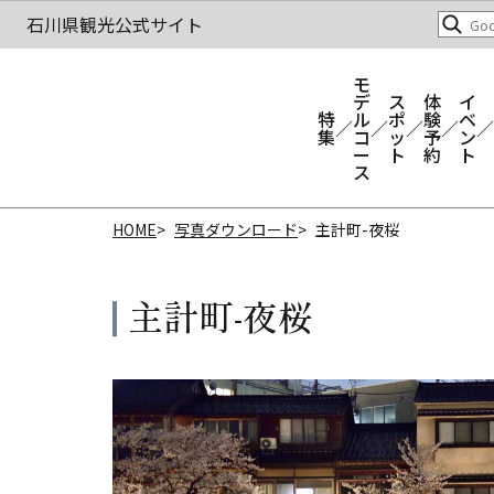
モ
デ
ス
体
イ
特
ル
ポ
験
ベ
集
コ
ッ
予
ン
ー
ト
約
ト
ス
HOME
写真ダウンロード
主計町-夜桜
主計町-夜桜