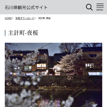
石川県観光公式サイト
MENU
HOME
写真ダウンロード
主計町-夜桜
主計町-夜桜