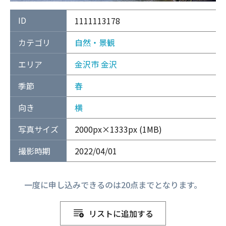
ID
1111113178
カテゴリ
自然・景観
エリア
金沢市
金沢
季節
春
向き
横
写真サイズ
2000px×1333px (1MB)
撮影時期
2022/04/01
一度に申し込みできるのは20点までとなります。
リストに追加する