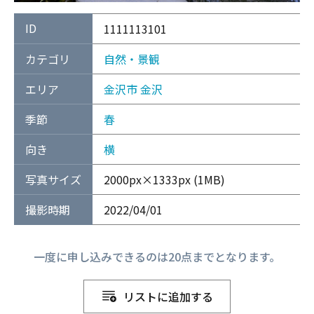
ID
1111113101
カテゴリ
自然・景観
エリア
金沢市
金沢
季節
春
向き
横
写真サイズ
2000px×1333px (1MB)
撮影時期
2022/04/01
一度に申し込みできるのは20点までとなります。
リストに追加する