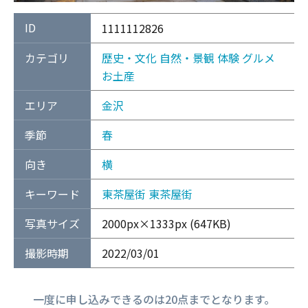
ID
1111112826
カテゴリ
歴史・文化
自然・景観
体験
グルメ
お土産
エリア
金沢
季節
春
向き
横
キーワード
東茶屋街
東茶屋街
写真サイズ
2000px×1333px (647KB)
撮影時期
2022/03/01
一度に申し込みできるのは20点までとなります。