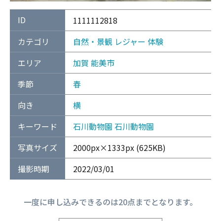
ID
1111112818
カテゴリ
自然・景観
レジャー
体験
エリア
加賀
能美市
季節
春
向き
横
キーワード
石川動物園
石川動物園
写真サイズ
2000px×1333px (625KB)
撮影時期
2022/03/01
一度に申し込みできるのは20点までとなります。