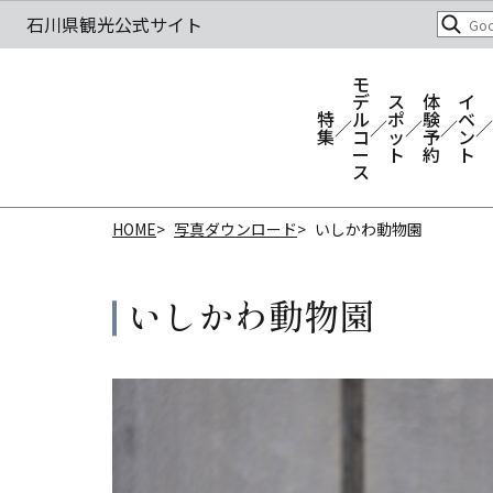
モ
デ
ス
体
イ
特
ル
ポ
験
ベ
集
コ
ッ
予
ン
ー
ト
約
ト
ス
HOME
写真ダウンロード
いしかわ動物園
いしかわ動物園