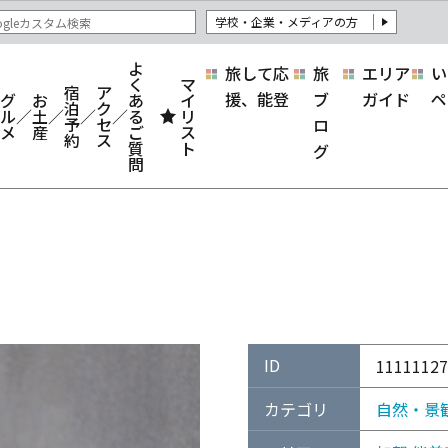
学校・企業・メディアの方
よ
旅して応
旅
エリア
い
く
マ
宿
ア
援、能登
ブ
ガイド
ペ
グ
お
あ
イ
泊
ク
ル
土
る
リ
予
セ
ロ
メ
産
ご
ス
約
ス
質
ト
グ
問
ID
11111127
カテゴリ
自然・景