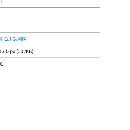
市
園
石川動物園
333px (502KB)
01