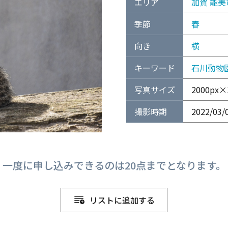
エリア
加賀
能美
季節
春
向き
横
キーワード
石川動物
写真サイズ
2000px×1
撮影時期
2022/03/
一度に申し込みできるのは20点までとなります。
リストに追加する