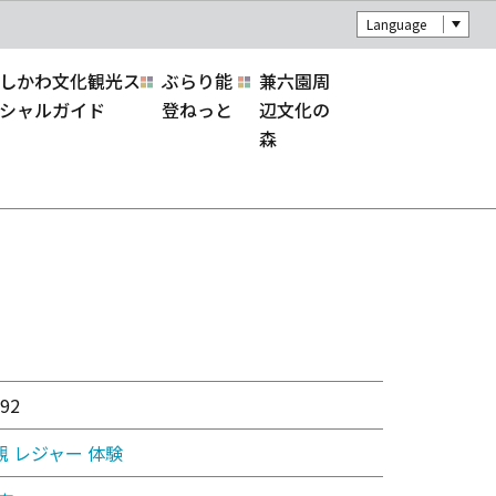
Language
しかわ文化観光ス
ぶらり能
兼六園周
シャルガイド
登ねっと
辺文化の
森
92
観
レジャー
体験