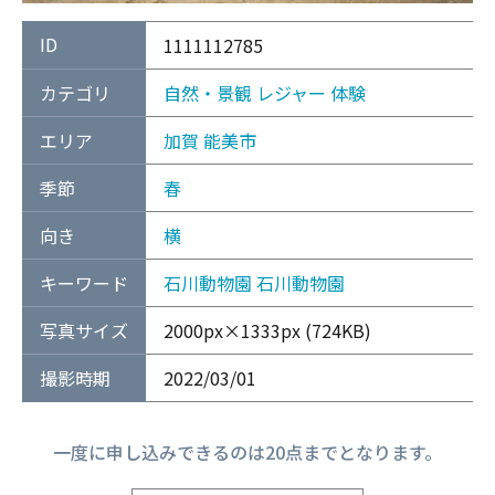
ID
1111112785
カテゴリ
自然・景観
レジャー
体験
エリア
加賀
能美市
季節
春
向き
横
キーワード
石川動物園
石川動物園
写真サイズ
2000px×1333px (724KB)
撮影時期
2022/03/01
一度に申し込みできるのは20点までとなります。